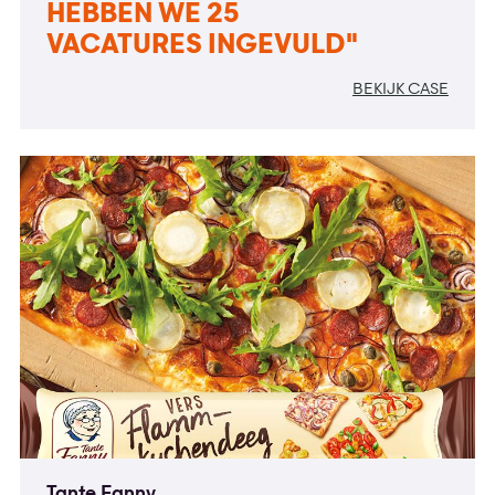
HEBBEN WE 25
VACATURES INGEVULD"
BEKIJK CASE
Tante Fanny