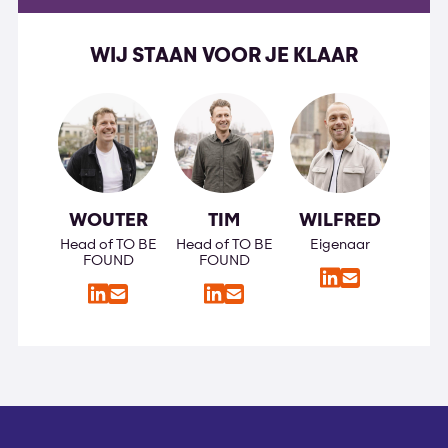
WIJ STAAN VOOR JE KLAAR
WOUTER
TIM
WILFRED
Head of TO BE
Head of TO BE
Eigenaar
FOUND
FOUND
LinkedIn
E-
LinkedIn
LinkedIn
E-
E-
mail
mail
mail