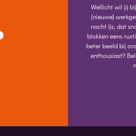
Wellicht wil jij 
(nieuwe) werkge
nacht ijs, dat 
blokken eens rusti
beter beeld bij on
enthousiast? Bel