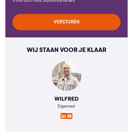
0 van 600 max. aantal karakters
WIJ STAAN VOOR JE KLAAR
WILFRED
Eigenaar
LinkedIn
E-
mail