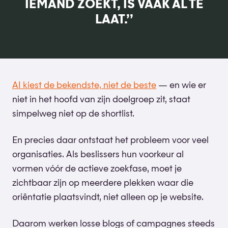
IEMAND ZOEKT, IS VAAK AL TE
LAAT.’’
AI kiest de bekendste, niet de beste
— en wie er
niet in het hoofd van zijn doelgroep zit, staat
simpelweg niet op de shortlist.
En precies daar ontstaat het probleem voor veel
organisaties. Als beslissers hun voorkeur al
vormen vóór de actieve zoekfase, moet je
zichtbaar zijn op meerdere plekken waar die
oriëntatie plaatsvindt, niet alleen op je website.
Daarom werken losse blogs of campagnes steeds