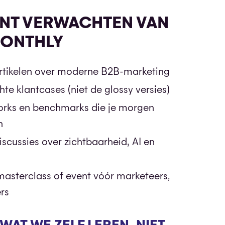
UNT VERWACHTEN VAN
MONTHLY
tikelen over moderne B2B-marketing
hte klantcases (niet de glossy versies)
orks en benchmarks die je morgen
n
iscussies over zichtbaarheid, AI en
masterclass of event vóór marketeers,
rs