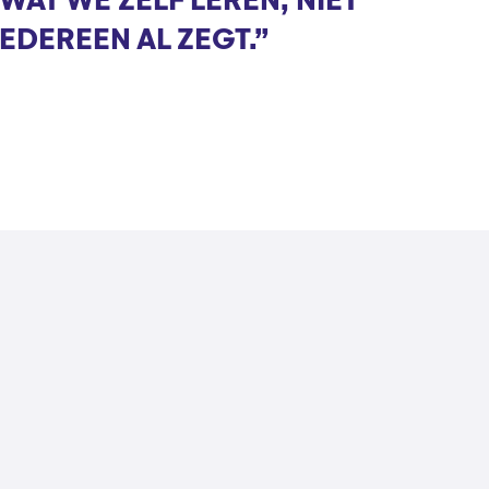
WAT WE ZELF LEREN, NIET
IEDEREEN AL ZEGT.”