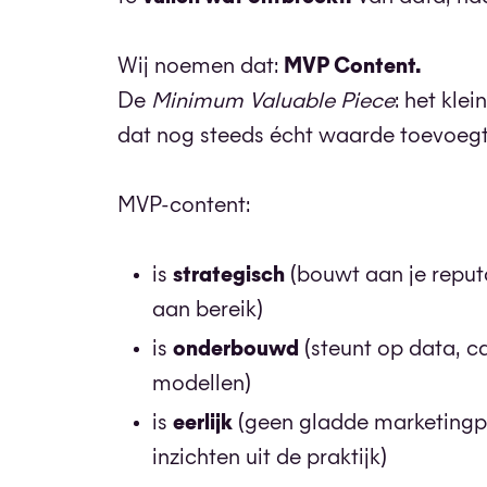
Wij noemen dat:
MVP Content.
De
Minimum Valuable Piece
: het klei
dat nog steeds écht waarde toevoegt 
MVP-content:
is
strategisch
(bouwt aan je reputa
aan bereik)
is
onderbouwd
(steunt op data, c
modellen)
is
eerlijk
(geen gladde marketingp
inzichten uit de praktijk)