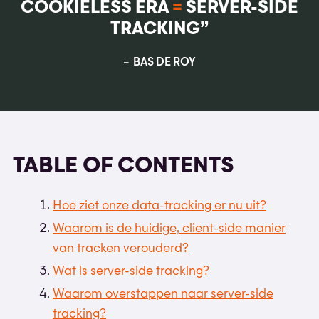
COOKIELESS ERA
=
SERVER-SIDE
TRACKING”
BAS DE ROY
TABLE OF CONTENTS
Hoe ziet onze data-tracking er nu uit?
Waarom is de huidige, client-side manier
van tracken verouderd?
Wat is server-side tracking?
Waarom overstappen naar server-side
tracking?