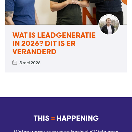
WAT IS LEADGENERATIE
IN 2026? DIT IS ER
VERANDERD
5 mei 2026
THIS
=
HAPPENING