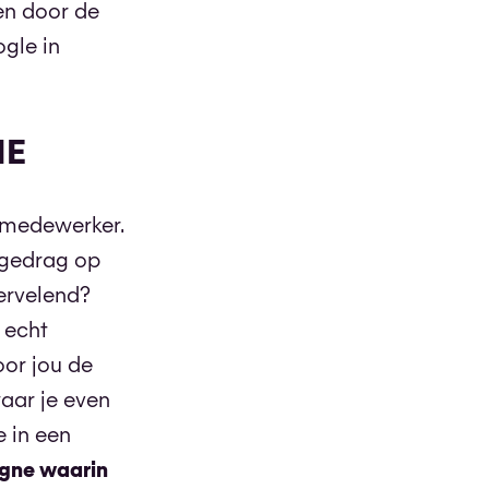
en door de
gle in
IE
n medewerker.
pgedrag op
ervelend?
 echt
oor jou de
aar je even
e in een
ne waarin