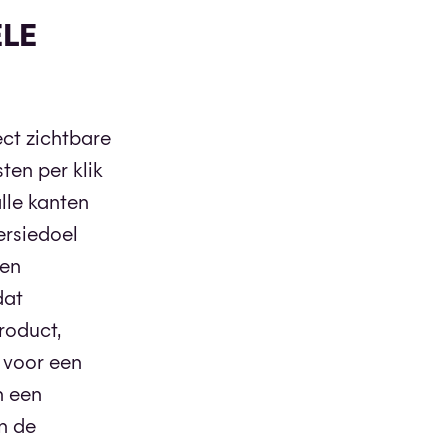
ËLE
ct zichtbare
ten per klik
alle kanten
ersiedoel
een
dat
roduct,
n voor een
n een
in de