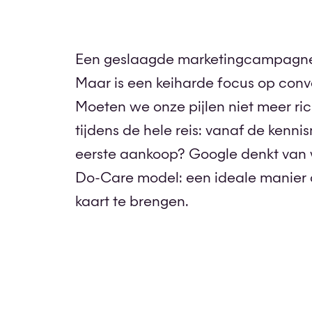
Home
>
Blog
>
Het See-Think-Do-Care model va
Een geslaagde marketingcampagne l
Maar is een keiharde focus op conve
Moeten we onze pijlen niet meer ri
tijdens de hele reis: vanaf de kenn
eerste aankoop? Google denkt van w
Do-Care model: een ideale manier 
kaart te brengen.