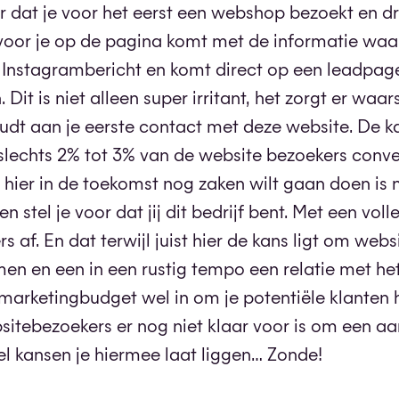
oor dat je voor het eerst een webshop bezoekt en d
oor je op de pagina komt met de informatie waa
k Instagrambericht en komt direct op een leadpage
it is niet alleen super irritant, het zorgt er waars
oudt aan je eerste contact met deze website. De ka
– slechts 2% tot 3% van de website bezoekers conve
 hier in de toekomst nog zaken wilt gaan doen is n
 stel je voor dat jij dit bedrijf bent. Met een voll
rs af. En dat terwijl juist hier de kans ligt om web
men en een in een rustig tempo een relatie met he
e marketingbudget wel in om je potentiële klanten 
bsitebezoekers er nog niet klaar voor is om een a
l kansen je hiermee laat liggen… Zonde!