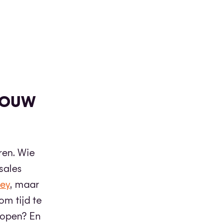
JOUW
ren. Wie
sales
ney
, maar
om tijd te
kopen? En