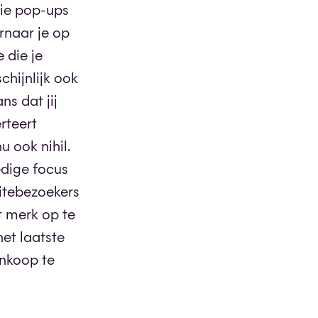
rie pop-ups
rnaar je op
 die je
chijnlijk ook
ns dat jij
rteert
u ook nihil.
edige focus
sitebezoekers
t merk op te
het laatste
ankoop te